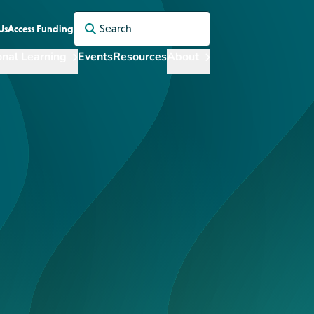
Search for:
Us
Access Funding
onal Learning
Events
Resources
About