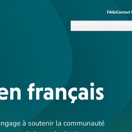
FAQs
Contact 
Support Services
Professi
en français
engage à soutenir la communauté